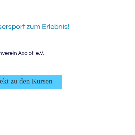
sersport zum Erlebnis!
erein Axolotl e.V.
ekt zu den Kursen