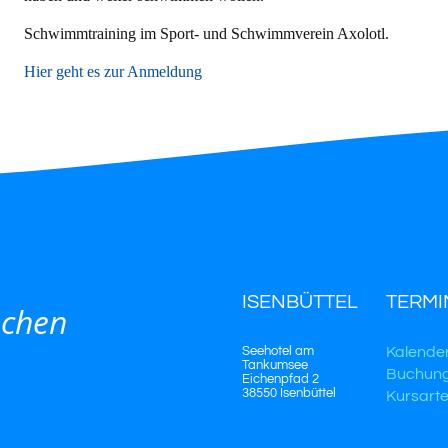
Schwimmtraining im Sport- und Schwimmverein Axolotl.
Hier geht es zur Anmeldung
ISENBÜTTEL
TERMI
schen
Seehotel am
Kalende
Tankumsee
Buchun
Eichenpfad 2
38550 Isenbüttel
Kursart